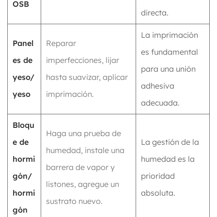
OSB
directa.
La imprimación
Panel
Reparar
es fundamental
es de
imperfecciones, lijar
para una unión
yeso/
hasta suavizar, aplicar
adhesiva
yeso
imprimación.
adecuada.
Bloqu
Haga una prueba de
e de
La gestión de la
humedad, instale una
hormi
humedad es la
barrera de vapor y
gón/
prioridad
listones, agregue un
hormi
absoluta.
sustrato nuevo.
gón