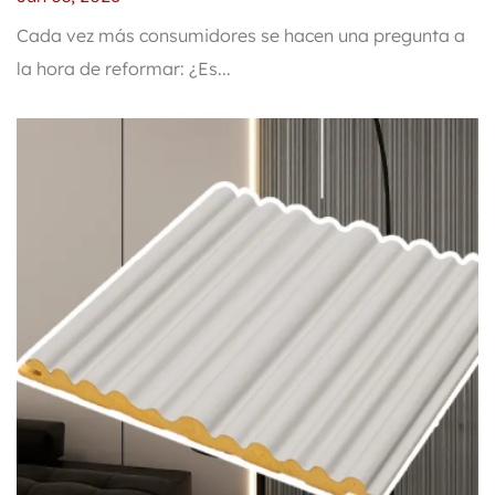
buena apariencia, una elección
Cada vez más consumidores se hacen una pregunta a
la hora de reformar: ¿Es...
responsable