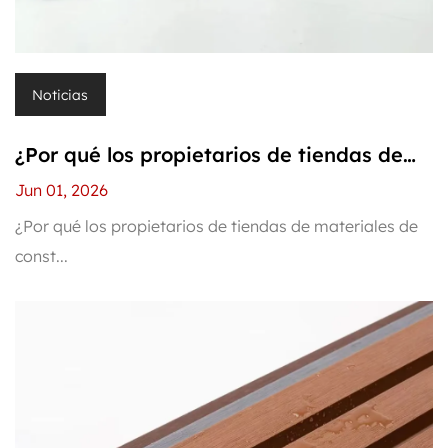
Noticias
¿Por qué los propietarios de tiendas de
materiales de construcción no
Jun 01, 2026
recomiendan los paneles de pared PS? Le
¿Por qué los propietarios de tiendas de materiales de
const...
pregunté a tres propietarios