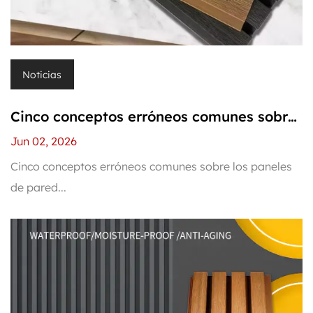
Noticias
Cinco conceptos erróneos comunes sobre
los paneles de pared de WPC: ¿cuántos lo
Jun 02, 2026
han engañado?
Cinco conceptos erróneos comunes sobre los paneles
de pared...