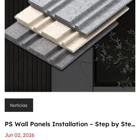
Noticias
PS Wall Panels Installation – Step by Step
(Text Version): Follow Along Without the
Jun 02, 2026