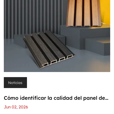
Noticias
Cómo identificar la calidad del panel de
pared de WPC: una guía rápida desde
Jun 02, 2026