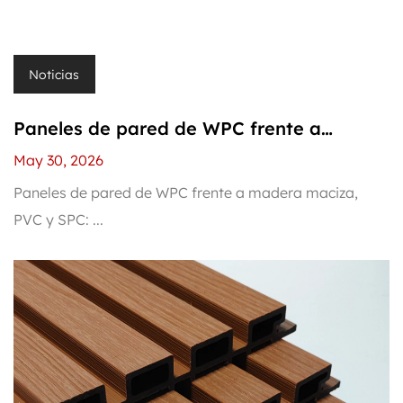
Noticias
Paneles de pared de WPC frente a
madera maciza, PVC y SPC: ¿cuál debería
May 30, 2026
comprar?
Paneles de pared de WPC frente a madera maciza,
PVC y SPC: ...