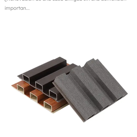
importan...
inteligente