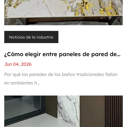
Noticias de la industria
¿Cómo elegir entre paneles de pared de
PVC y SPC para mejorar el baño a prueba
Jun 04, 2026
de agua?
Por qué las paredes de los baños tradicionales fallan
en ambientes h...