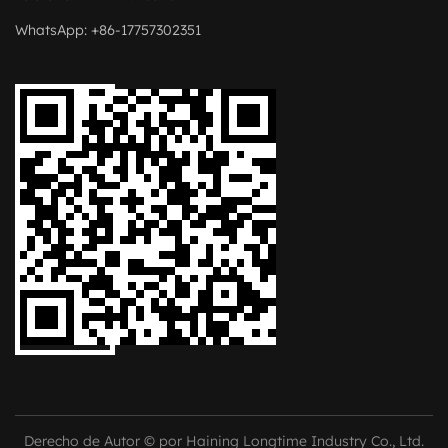
WhatsApp: +86-17757302351
Derecho de Autor © por Haining Longtime Industry Co., Ltd.