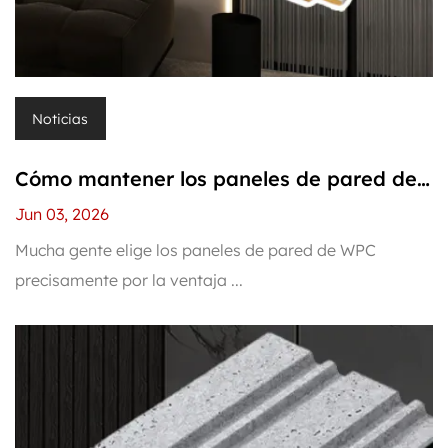
Noticias
Cómo mantener los paneles de pared de
WPC después de la instalación: limpieza
Jun 03, 2026
diaria y reparaciones sencillas
Mucha gente elige los paneles de pared de WPC
precisamente por la ventaja ...