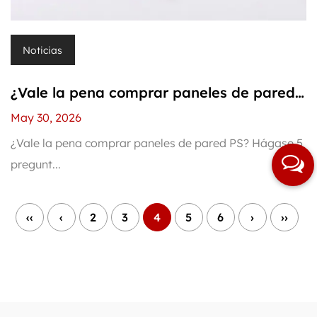
Noticias
¿Vale la pena comprar paneles de pared
PS? Hágase 5 preguntas y lo sabrá
May 30, 2026
¿Vale la pena comprar paneles de pared PS? Hágase 5
pregunt...
‹‹
‹
2
3
4
5
6
›
››