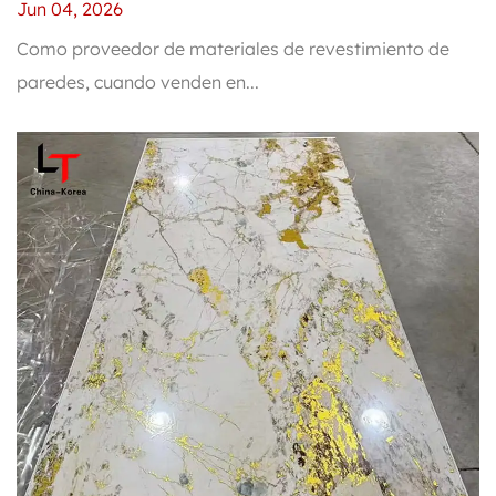
exportación: cumplimiento de estándares
Jun 04, 2026
globales de calidad y sostenibilidad
Como proveedor de materiales de revestimiento de
paredes, cuando venden en...