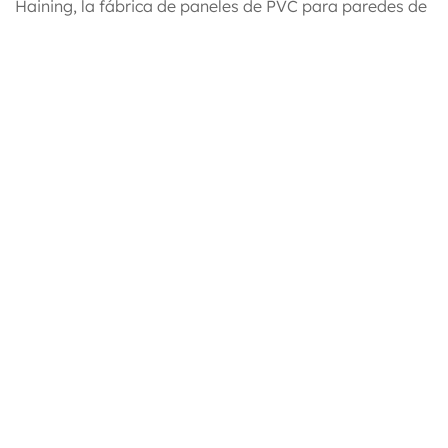
Haining, la fábrica de paneles de PVC para paredes de
Guangxi, la fábrica de paneles de PVC para paredes de
Indonesia y la fábrica de paneles de PVC para paredes
de Vietnam.
Nuestros productos principales incluyen: paneles de
techo de PVC, paneles de pared de PVC, paneles de
pared de WPC, láminas de estampación en caliente,
películas de laminación de PVC, pisos SPC, cubiertas
de WPC y otros productos relacionados. Nuestras
ventas anuales alcanzan los 35 millones de dólares.
Ofrecemos
Azulejos de techo de PVC
en venta.
Honor