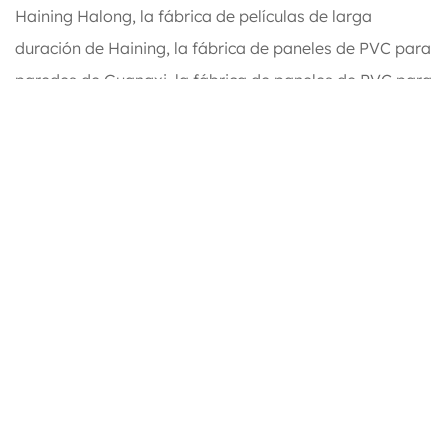
Haining Halong, la fábrica de películas de larga
duración de Haining, la fábrica de paneles de PVC para
paredes de Guangxi, la fábrica de paneles de PVC para
paredes de Indonesia y la fábrica de paneles de PVC
para paredes de Vietnam.
Nuestros productos principales incluyen: paneles de
techo de PVC, paneles de pared de PVC, paneles de
pared de WPC, láminas de estampación en caliente,
películas de laminación de PVC, pisos SPC, cubiertas
de WPC y otros productos relacionados. Nuestras
ventas anuales alcanzan los 35 millones de dólares.
Ofrecemos
Paneles de pared con rejilla de madera
en
venta.