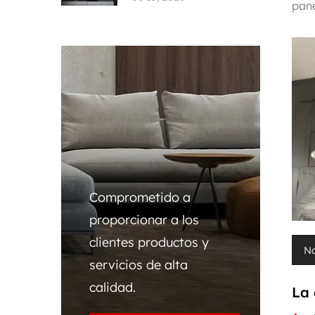
pane
tie
pro
Comprometido a
proporcionar a los
clientes productos y
No
servicios de alta
calidad.
La 