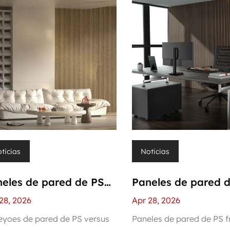
ticias
Noticias
eles de pared de PS
Paneles de pared 
sus paneles de
frente a baldosas 
28, 2026
Apr 28, 2026
era maciza: ¿cuál
cerámica: ¿cuál es 
yoes de pared de PS versus
Paneles de pared de PS f