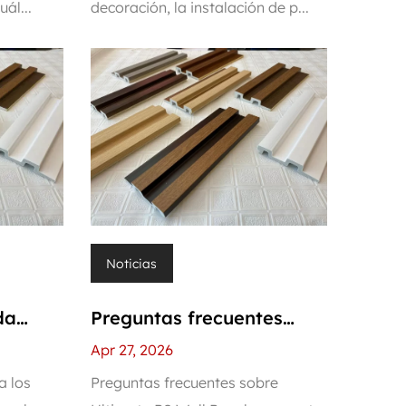
ál...
decoración, la instalación de p...
pared?
puede aprenderlo en
medio día
Noticias
da
Preguntas frecuentes
res
sobre Ultimate PS Wall
Apr 27, 2026
de
Panel: respuestas a las 12
a los
Preguntas frecuentes sobre