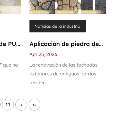
Noticias de la industria
 de PU
Aplicación de piedra de
o en el
PU de larga data en la
Apr 25, 2026
ción
renovación de edificios
a" que no
La renovación de las fachadas
exteriores de antiguos barrios
opular
antiguos: no se requiere
residen...
reubicación, demolición ni
refuerzo estructural
11
›
››