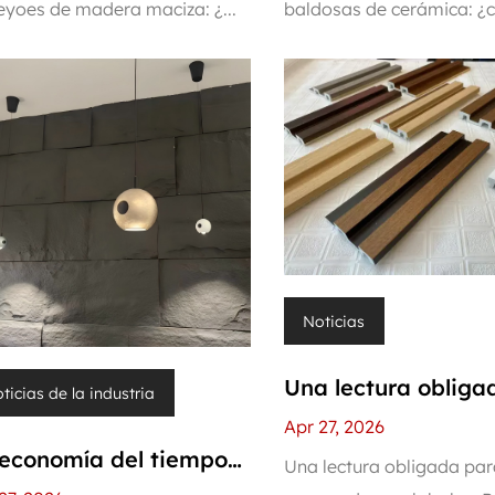
yoes de madera maciza: ¿...
baldosas de cerámica: ¿cu
ne sentido para su
adecuado para su 
yecto?
Noticias
Una lectura obliga
ticias de la industria
para los comprado
Apr 27, 2026
economía del tiempo
globales: Paneles 
Una lectura obligada par