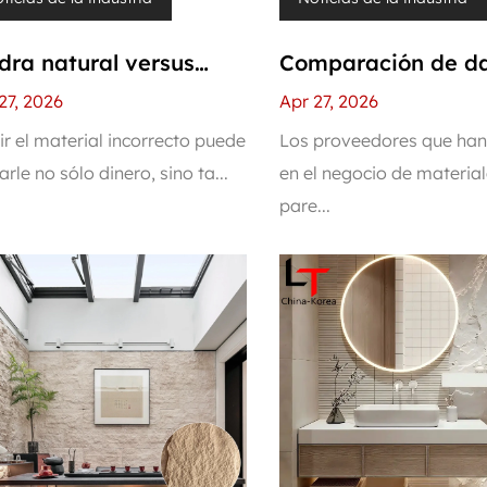
dra natural versus
Comparación de d
dra de PU: dos
posventa: los "pro
27, 2026
Apr 27, 2026
ultados diferentes del
de la piedra natura
ir el material incorrecto puede
Los proveedores que han
arle no sólo dinero, sino ta...
en el negocio de materia
mo arquitecto
frente a la conveni
pare...
de la piedra de PU