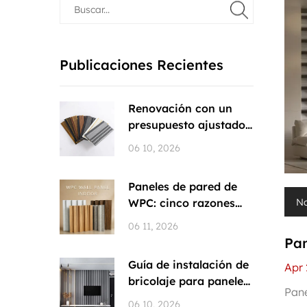
Publicaciones Recientes
Renovación con un
presupuesto ajustado:
por qué el...
06 10, 2026
Paneles de pared de
No
WPC: cinco razones
por las que...
06 11, 2026
Pan
Guía de instalación de
ver
Apr 
bricolaje para paneles
mad
Pane
de p...
06 10, 2026