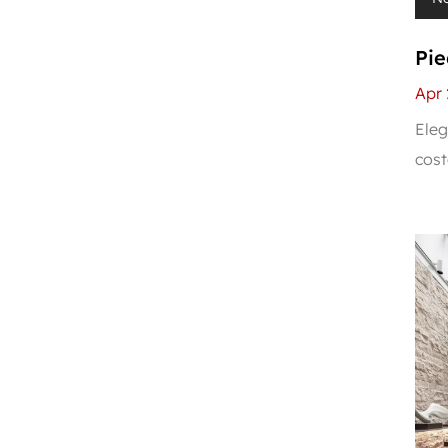
Pie
pie
Apr 
res
Eleg
cost
mis