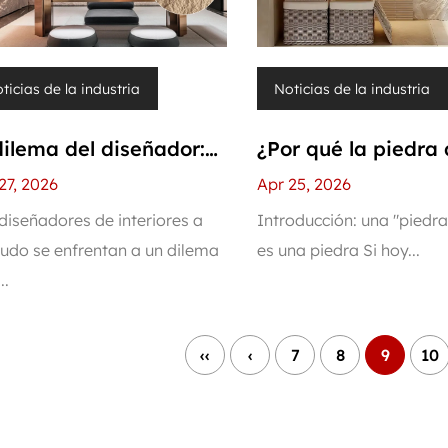
ticias de la industria
Noticias de la industria
dilema del diseñador:
¿Por qué la piedra
 clientes quieren
se está convirtiend
27, 2026
Apr 25, 2026
ctos de piedra pero
material de decora
diseñadores de interiores a
Introducción: una "piedr
do se enfrentan a un dilema
es una piedra Si hoy...
o la mitad del
de edificios más p
..
supuesto: PU Stone
en el país y en el
ece un término medio
extranjero?
‹‹
‹
7
8
9
10