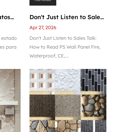
atos
Don't Just Listen to Sales
blemas"
Talk: How to Read PS Wall
Apr 27, 2026
l
Panel Fire, Waterproof,
 estado
Don't Just Listen to Sales Talk:
les para
How to Read PS Wall Panel Fire,
encia
CE, and Environmental
Waterproof, CE,...
Certificates