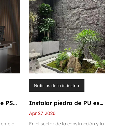
Noticias de la industria
de PS
Instalar piedra de PU es
de
como instalar paneles de
Apr 27, 2026
el
madera: un decorador
rente a
En el sector de la construcción y la