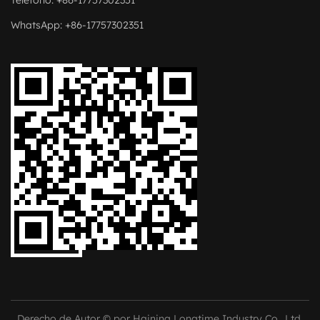
WhatsApp: +86-17757302351
Derecho de Autor © por Haining Longtime Industry Co., Ltd.