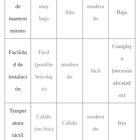
de
muy
modera
Alto
Bajo
manteni
bajo
do
miento
Complej
Facilida
Fácil
o
d de
(posible
modera
fácil
(necesita
instalaci
bricolaj
do
alicatad
ón
e)
or)
Temper
Cálido
modera
atura
Cálido
frio
(no frío)
do
táctil